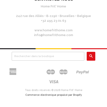
Home Frit' Home
242 rue des Alliés • B-1190 • Bruxelles • Belgique
+32 495 23 01 63
www.homefrithome.com
info@homefrithome.com
RECHE
American
Maestro
Master
Paypal
Apple
Bancontact
Blik
Google
Ideal
Klarna
Mobilepay
Shopify
Union
Express
Pay
Pay
Pay
Visa
Tous droits réservés © 2026 Home Frit' Home
Commerce électronique propulsé par Shopify